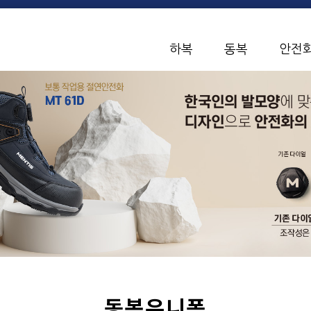
하복
동복
안전
동복유니폼