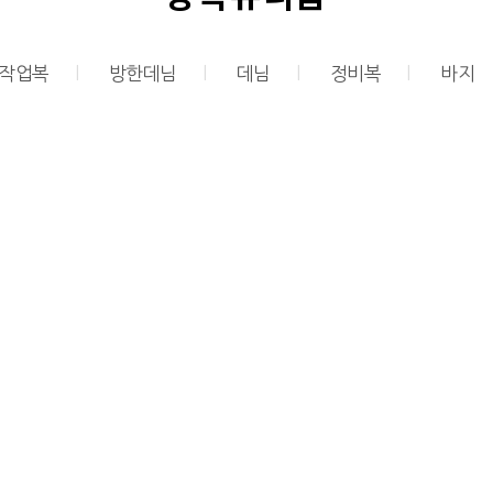
작업복
l
방한데님
l
데님
l
정비복
l
바지