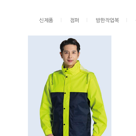
신제품
l
점퍼
l
방한작업복
l